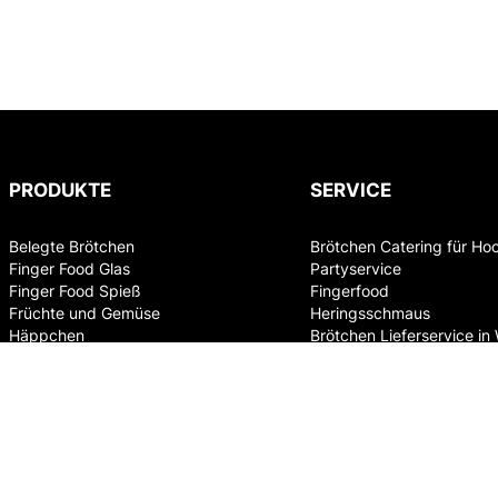
PRODUKTE
SERVICE
Belegte Brötchen
Brötchen Catering für Ho
Finger Food Glas
Partyservice
Finger Food Spieß
Fingerfood
Früchte und Gemüse
Heringsschmaus
Häppchen
Brötchen Lieferservice in
Jourgebäck
Party Box
Schwarzbrot
Süsses
Tramezzini