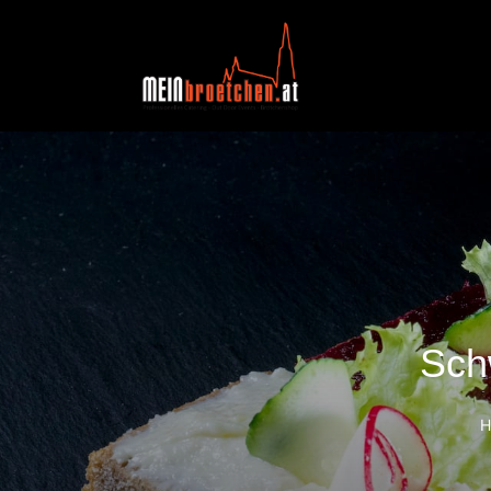
Schw
H