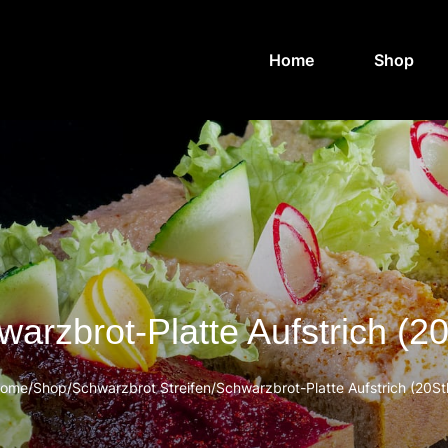
Home
Shop
arzbrot-Platte Aufstrich (2
ome
/
Shop
/
Schwarzbrot Streifen
/
Schwarzbrot-Platte Aufstrich (20St