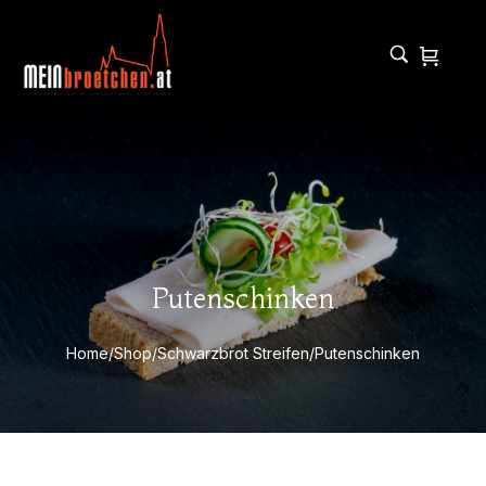
Putenschinken
Home
/
Shop
/
Schwarzbrot Streifen
/
Putenschinken