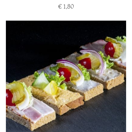
€
1,80