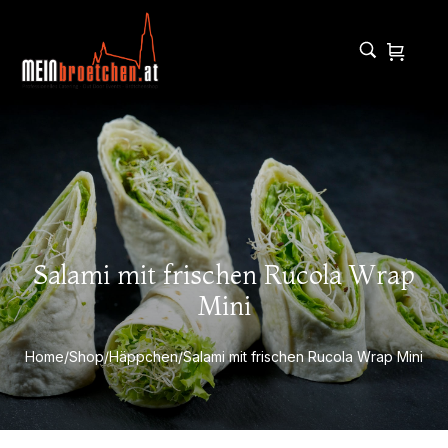
Salami mit frischen Rucola Wrap
Mini
Home
/
Shop
/
Häppchen
/
Salami mit frischen Rucola Wrap Mini