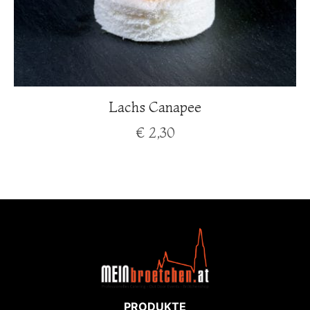
Lachs Canapee
€
2,30
PRODUKTE