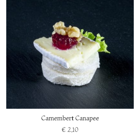
Camembert Canapee
€
2,10