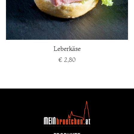
Leberkäse
€
2,80