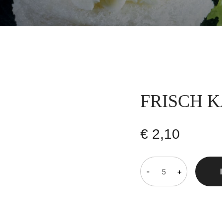
FRISCH 
€
2,10
-
+