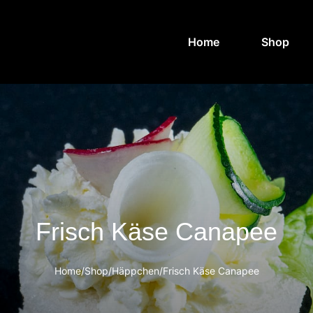
Home
Shop
Frisch Käse Canapee
Home
/
Shop
/
Häppchen
/
Frisch Käse Canapee