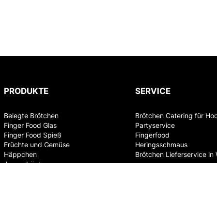
PRODUKTE
SERVICE
Belegte Brötchen
Brötchen Catering für Ho
Finger Food Glas
Partyservice
Finger Food Spieß
Fingerfood
Früchte und Gemüse
Heringsschmaus
Häppchen
Brötchen Lieferservice in
Jourgebäck
Party Box
Schwarzbrot
Süsses
Tramezzini