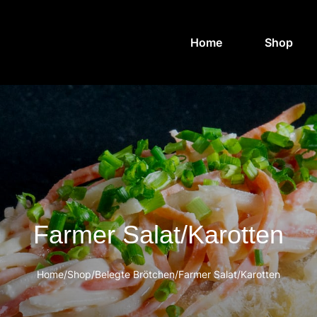
Home
Shop
Farmer Salat/Karotten
Home
/
Shop
/
Belegte Brötchen
/
Farmer Salat/Karotten