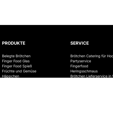
PRODUKTE
SERVICE
Belegte Brötchen
Brötchen Catering für Ho
Finger Food Glas
Partyservice
Finger Food Spieß
Fingerfood
Früchte und Gemüse
Heringsschmaus
Häppchen
Brötchen Lieferservice in
Jourgebäck
Party Box
Schwarzbrot
Süsses
Tramezzini