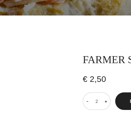
FARMER 
€
2,50
-
+