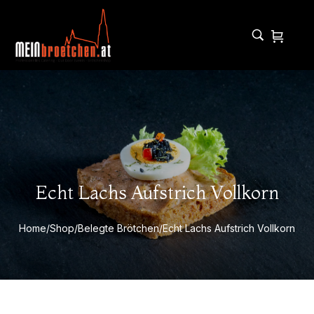
Echt Lachs Aufstrich Vollkorn
Home
/
Shop
/
Belegte Brötchen
/
Echt Lachs Aufstrich Vollkorn