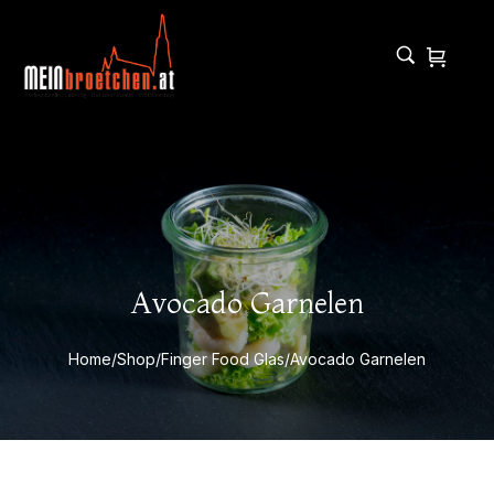
Avocado Garnelen
Home
/
Shop
/
Finger Food Glas
/
Avocado Garnelen