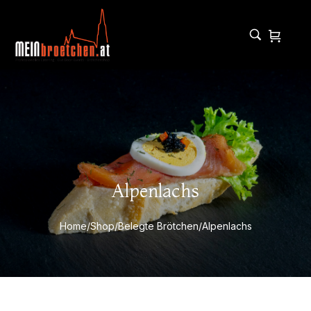
Alpenlachs
Home
/
Shop
/
Belegte Brötchen
/
Alpenlachs